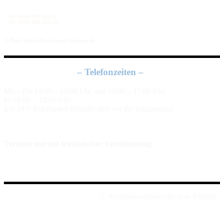
+49 (0)30 486 285-0
+49 (0)30 486 285-22
E-Mail: info(at)fachanwalt-pankow.de
– Telefonzeiten –
Mo – Do 10:00 – 13:00 Uhr und 15:00 – 17:00 Uhr
Fr 10:00 – 13:00 Uhr
Ein 24/7-Briefkasten befindet sich vor der Eingangstür.
Termine nur mit telefonischer Vereinbarung
© Rechtsanwaltskanzlei Jana Kölling