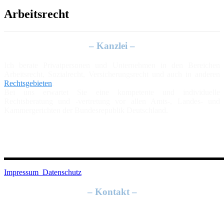
Arbeitsrecht
– Kanzlei –
Ich berate Privatpersonen und Unternehmen in den Bereichen
Arbeitsrecht, Sozialrecht, Versicherungsrecht und auch in anderen
Rechtsgebieten
.
Bei uns erwartet Sie eine kompetente und individuelle
Rechtsberatung und -vertretung vor allen Amts-, Landes- und
Kammergerichten der Bundesrepublik Deutschland.
Impressum
Datenschutz
– Kontakt –
Grabbeallee 15
13156 Berlin